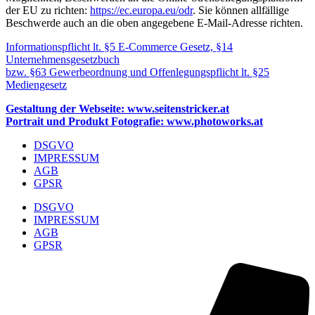
der EU zu richten:
https://ec.europa.eu/odr
. Sie können allfällige
Beschwerde auch an die oben angegebene E-Mail-Adresse richten.
Informationspflicht lt. §5 E-Commerce Gesetz, §14
Unternehmensgesetzbuch
bzw. §63 Gewerbeordnung und Offenlegungspflicht lt. §25
Mediengesetz
Gestaltung der Webseite: www.seitenstricker.at
Portrait und Produkt Fotografie: www.photoworks.at
DSGVO
IMPRESSUM
AGB
GPSR
DSGVO
IMPRESSUM
AGB
GPSR