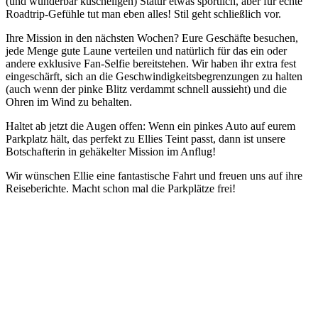
(und wunderbar kuscheligen) Statur etwas sportlich, aber für echte
Roadtrip-Gefühle tut man eben alles! Stil geht schließlich vor.
Ihre Mission in den nächsten Wochen? Eure Geschäfte besuchen,
jede Menge gute Laune verteilen und natürlich für das ein oder
andere exklusive Fan-Selfie bereitstehen. Wir haben ihr extra fest
eingeschärft, sich an die Geschwindigkeitsbegrenzungen zu halten
(auch wenn der pinke Blitz verdammt schnell aussieht) und die
Ohren im Wind zu behalten.
Haltet ab jetzt die Augen offen: Wenn ein pinkes Auto auf eurem
Parkplatz hält, das perfekt zu Ellies Teint passt, dann ist unsere
Botschafterin in gehäkelter Mission im Anflug!
Wir wünschen Ellie eine fantastische Fahrt und freuen uns auf ihre
Reiseberichte. Macht schon mal die Parkplätze frei!